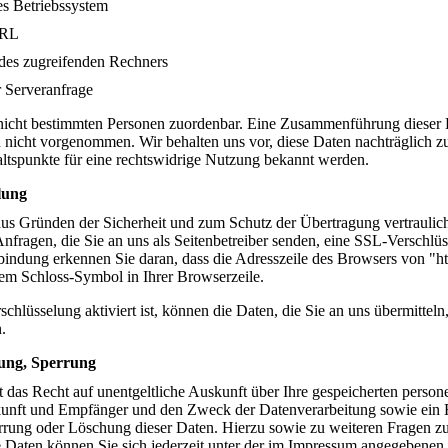
s Betriebssystem
URL
es zugreifenden Rechners
r Serveranfrage
nicht bestimmten Personen zuordenbar. Eine Zusammenführung dieser 
 nicht vorgenommen. Wir behalten uns vor, diese Daten nachträglich z
ltspunkte für eine rechtswidrige Nutzung bekannt werden.
lung
aus Gründen der Sicherheit und zum Schutz der Übertragung vertraulich
nfragen, die Sie an uns als Seitenbetreiber senden, eine SSL-Verschlü
bindung erkennen Sie daran, dass die Adresszeile des Browsers von "http
em Schloss-Symbol in Ihrer Browserzeile.
hlüsselung aktiviert ist, können die Daten, die Sie an uns übermitteln,
.
ung, Sperrung
it das Recht auf unentgeltliche Auskunft über Ihre gespeicherten pers
kunft und Empfänger und den Zweck der Datenverarbeitung sowie ein 
rrung oder Löschung dieser Daten. Hierzu sowie zu weiteren Fragen
Daten können Sie sich jederzeit unter der im Impressum angegebenen