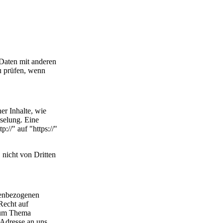
Daten mit anderen
u prüfen, wenn
er Inhalte, wie
sselung. Eine
://" auf "https://"
 nicht von Dritten
onenbezogenen
Recht auf
 zum Thema
 Adresse an uns