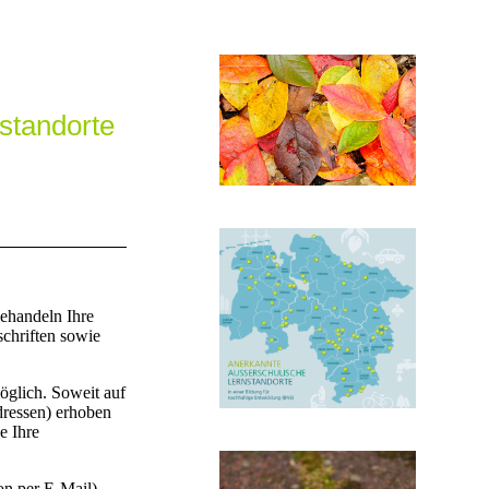
standorte
behandeln Ihre
chriften sowie
öglich. Soweit auf
dressen) erhoben
e Ihre
on per E-Mail)