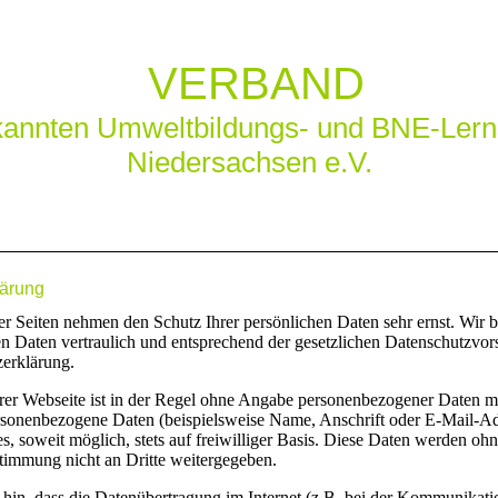
VERBAND
kannten Umweltbildungs- und BNE-Lern
Niedersachsen e.V.
lärung
er Seiten nehmen den Schutz Ihrer persönlichen Daten sehr ernst. Wir 
 Daten vertraulich und entsprechend der gesetzlichen Datenschutzvors
zerklärung.
er Webseite ist in der Regel ohne Angabe personenbezogener Daten m
rsonenbezogene Daten (beispielsweise Name, Anschrift oder E-Mail-A
es, soweit möglich, stets auf freiwilliger Basis. Diese Daten werden ohn
timmung nicht an Dritte weitergegeben.
 hin, dass die Datenübertragung im Internet (z.B. bei der Kommunikati