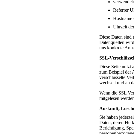
verwendete
Referrer 
Hostname d
Uhrzeit de
Diese Daten sind 
Datenquellen wird
uns konkrete Anha
SSL-Verschlüsse
Diese Seite nutzt 
zum Beispiel der A
verschlüsselte Ver
wechselt und an d
Wenn die SSL Versc
mitgelesen werden
Auskunft, Lösch
Sie haben jederze
Daten, deren Her
Berichtigung, Spe
personenbezogene 